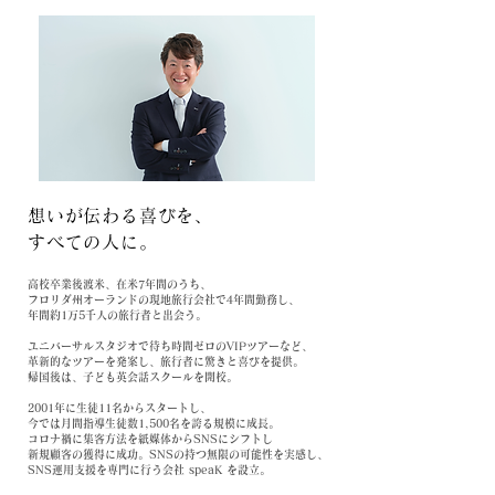
想いが伝わる喜びを、
すべての人に。
高校卒業後渡米、在米7年間のうち、
フロリダ州オーランドの現地旅行会社で4年間勤務し、
年間約1万5千人の旅行者と出会う。
ユニバーサルスタジオで待ち時間ゼロのVIPツアーなど、
革新的なツアーを発案し、旅行者に驚きと喜びを提供。
帰国後は、子ども英会話スクールを開校。
2001年に生徒11名からスタートし、
今では月間指導生徒数1,500名を誇る規模に成長。
コロナ禍に集客方法を紙媒体からSNSにシフトし
新規顧客の獲得に成功。SNSの持つ無限の可能性を実感し、
SNS運用支援を専門に行う会社 speaK を設立。