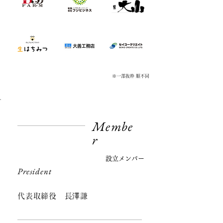
※一部抜粋 順不同
Membe
r
​設立メンバー
President
代表取締役 長澤謙