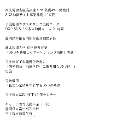
厚生労働省職業訓練 SNS基礎&PC実践科
SNS動画サイト構築基礎 42時間
事業展開等リスキリング支援コース
DX化SNSビジネス動画コース 21時間
静岡県警備協同組合動画編集研修
湘北短期大学 産学連携事業
「SNSを利用したマーケティング戦略」実施
富士市商工会議所行政向け
「観光誘致・地域活性化に取り組むSNS運用」
実施
金融機関
「企業の業績を左右するSNSの基礎」
富士市立岳陽中PTA主催セミナー
キャリア教育支援事業〈下記〉
静岡県立富士高等学校
富士市立高等学校