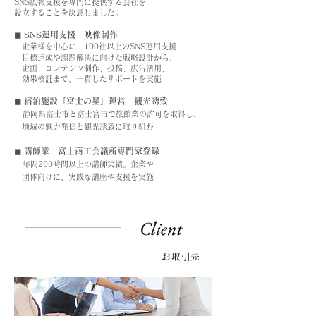
SNS広報支援を専門に提供する会社を
設立することを決意しました。
◼︎ SNS運用支援 映像制作
企業様を中心に、100社以上のSNS運用支援
目標達成や課題解決に向けた戦略設計から、
企画、コンテンツ制作、投稿、広告活用、
効果検証まで、一貫したサポートを実施
◼︎ 宿泊施設「富士の星」運営 観光誘致
静岡県富士市と富士宮市で旅館業の許可を取得し、
地域の魅力発信と観光誘致に取り組む
◼︎ 講師業 富士商工会議所専門家登録​
年間200時間以上の講師実績。
企業や
団体向けに、実践な講座や支援を実施
Client
お取引先