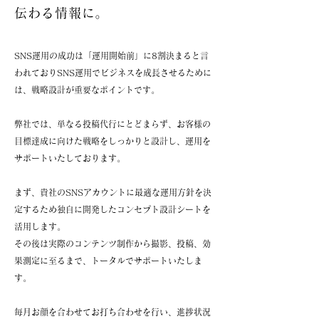
伝わる情報に。
SNS運用の成功は「運用開始前」に
8割決まると言
われており
SNS運用でビジネスを成長させるために
は、戦略設計が重要なポイントです。
弊社では、単なる投稿代行にとどまらず、お客様の
目標達成に向けた戦略を
しっかりと設計し、運用を
サポートいたしております。
まず、貴社のSNSアカウントに最適な運用方針を決
定するため
独自に開発したコンセプト設計シートを
活用します。
その後は実際のコンテンツ制作から撮影、投稿、
効
果測定に至るまで、トータルでサポートいたしま
す。
毎月お顔を合わせてお打ち合わせを行い、進捗状況