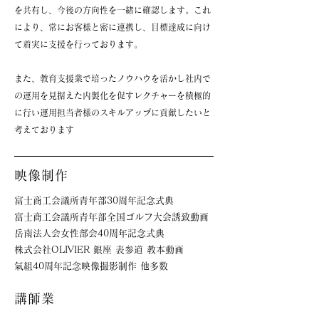
を共有し、今後の方向性を一緒に確認します。
これ
により、常にお客様と密に連携し、目標達成に向け
て着実に支援を行っております。
また、教育支援業で培ったノウハウを活かし社内で
の運用を見据えた
内製化を促すレクチャーを積極的
に行い運用担当者様のスキルアップに貢献したいと
考えております
映像制作
富士商工会議所青年部30周年記念式典
富士商工会議所青年部全国ゴルフ大会誘致動画
岳南法人会女性部会40周年記念式典
株式会社OLIVIER 銀座 表参道 教本動画
氣組40周年記念映像撮影制作 他多数
講師業