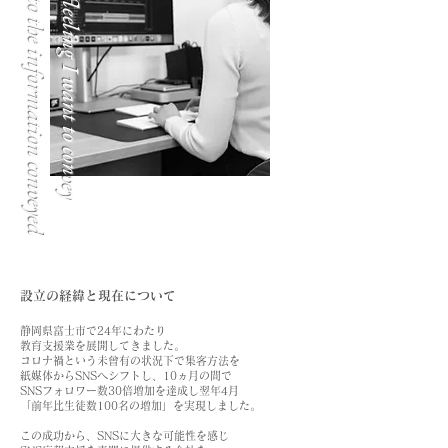
to the information conveyed
the fleeling I want to convey
設立の経緯と現在について
静岡県富士市で24年にわたり
教育支援業を展開してきました。
コロナ禍という未曾有の状況下で集客方法を
紙媒体からSNSへシフトし、10ヵ月の間で
SNSフォロワー数30倍増加を達成し翌年4月
「前年比生徒数100名の増加」を実現しました。
この成功から、SNSに大きな可能性を感じ