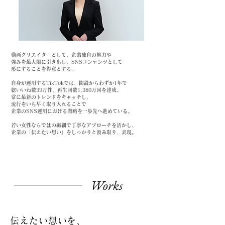
動画クリエイターとして、企業独自の魅力や
強みを最大限に引き出し、SNSコンテンツとして
形にすることを得意とする。
自身が運用するTikTokでは、開設からわずか1年で
総いいね数39万件、再生回数1,380万回を達成。
常に最新のトレンドをキャッチし、
流行をいち早く取り入れることで
企業のSNS運用における戦略を一歩先へ進めている。
若い女性ならではの繊細で丁寧なアプローチを活かし、
企業の「伝えたい想い」をしっかりと汲み取り、表現。
Works
伝えたい想いを、